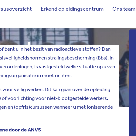
susoverzicht
Erkend opleidingscentrum
Ons team
scentrum voor
f bent u in het bezit van radioactieve stoffen? Dan
asisveiligheidsnormen stralingsbescherming (Bbs). In
gheid
.
 verordeningen, is vastgesteld welke situatie op u van
mingsorganisatie in moet richten.
s voor veilig werken. Dit kan gaan over de opleiding
of voorlichting voor niet-blootgestelde werkers.
en en (opfris)cursussen wanneer u met ioniserende
giene door de ANVS