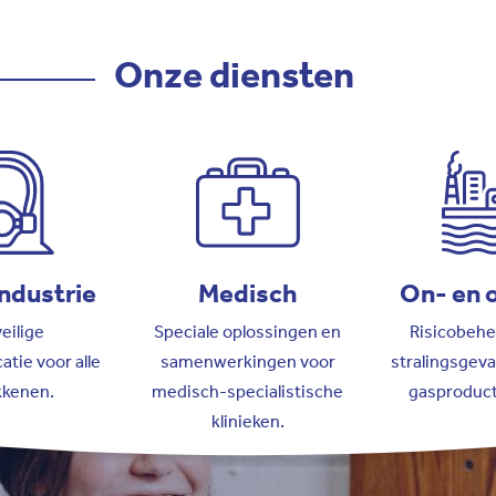
Onze diensten
ndustrie
Medisch
On- en 
eilige
Speciale oplossingen en
Risicobehe
atie voor alle
samenwerkingen voor
stralingsgeva
kkenen.
medisch-specialistische
gasproduct
klinieken.