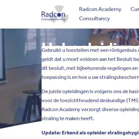
Radcon Academy
Cur
Radcon
Consultancy
Het opleiding
Gebruikt u toestellen met een röntgenbuis o
geldt dat u moet voldoen aan het Besluit b
stralingsveili
dit besluit, met bijbehorende regelingen en
toepassing is en hoe u uw stralingsbescher
De juiste opleidingen is volgens ons de basi
voor de toezichthoudend deskundige (TMS) 
Radcon Academy verzorgt diverse opleiding
straling te maken heeft.
Update: Erkend als opleider stralingshy