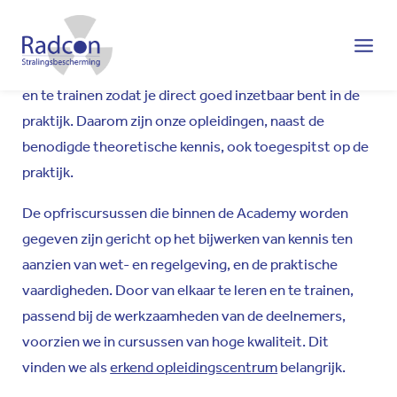
samen met minimaal 2 specialisten om te zorgen dat je
Radcon
zo up-to-date mogelijk bent. Binnen de opleidingen is
het ook belangrijk bepaalde vaardigheden aan te leren,
en te trainen zodat je direct goed inzetbaar bent in de
praktijk. Daarom zijn onze opleidingen, naast de
benodigde theoretische kennis, ook toegespitst op de
praktijk.
De opfriscursussen die binnen de Academy worden
gegeven zijn gericht op het bijwerken van kennis ten
aanzien van wet- en regelgeving, en de praktische
vaardigheden. Door van elkaar te leren en te trainen,
passend bij de werkzaamheden van de deelnemers,
voorzien we in cursussen van hoge kwaliteit. Dit
vinden we als
erkend opleidingscentrum
belangrijk.