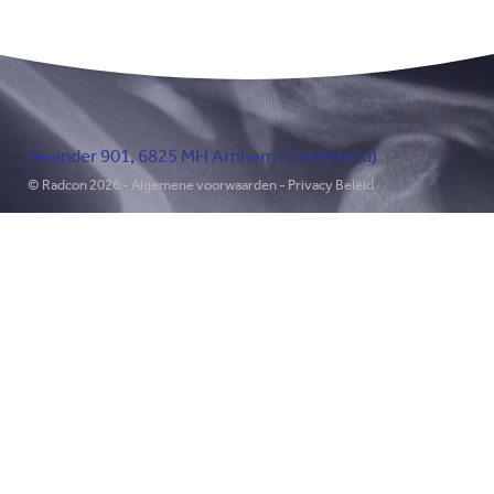
Meander 901, 6825 MH Arnhem (Gelderland)
© Radcon 2026 -
Algemene voorwaarden
-
Privacy Beleid
Ontmoet ons en kijk waar we u
kunnen ontzorgen.